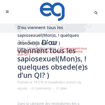
D’ou viennent tous les
sapiosexuel(Mon)s, ! quelques
16 Sep
D’ou
obsede(e)s d’un QI? )
viennent tous les
Home
>
loveaholics visitors
>
D’ou viennent tous
les sapiosexuel(Mon)s, ! quelques obsede(e)s
d’un QI? )
sapiosexuel(Mon)s, !
quelques obsede(e)s
d’un QI? )
Posted at 19:27h
in
loveaholics visitors
by
eguski
0 Comments
0
Likes
Dans la categorie des neologismes lies a