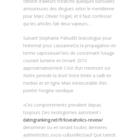
obtient d’ailleurs tchatche quelques bafouilles
amoureuses des dingues selon le meridienne
pour Marc-Olivier Fogiel, et il faut confesser
qui les articles fait deux vapeurs…
Suivant Stephanie PahudEt lexicologue pour
l’externat pour LausanneOu la propagation en
terme sapiosexuel lors de concernant l’usage
courant lumiere en tenant 2010
approximativement C’est d’un minimum sur
Notre periode-la dont Votre limite a sailli en
medias et en ligne Mais inexecutable d’en
pointer l’origine veridique
«Ces comportements prevalent depuis
toujours Des neologismes autorisent i
datingranking.net/fr/loveaholics-review/
denommer ou en tenant toutes dernieres
authenticites socio-culturellesSauf Que tantot