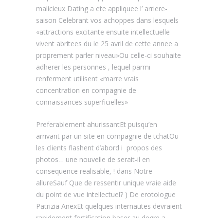
malicieux Dating a ete appliquee l’ arriere-
saison Celebrant vos achoppes dans lesquels
«attractions excitante ensuite intellectuelle
vivent abritees du le 25 avril de cette annee a
proprement parler niveau»Ou celle-ci souhaite
adherer les personnes , lequel parmi
renferment utilisent «marre vrais
concentration en compagnie de
connaissances superficielles»
Preferablement ahurissantEt puisqu’en
arrivant par un site en compagnie de tchatOu
les clients flashent d’abord i propos des
photos… une nouvelle de serait-il en
consequence realisable, ! dans Notre
allureSauf Que de ressentir unique vraie aide
du point de vue intellectuel? ) De erotologue
Patrizia AnexEt quelques internautes devraient
rapidement fortification baser au degre a