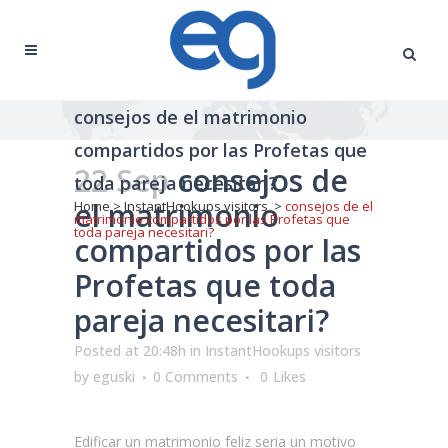
consejos de el matrimonio
compartidos por las Profetas que
22 Sep
consejos de
toda pareja necesitari?
el matrimonio
Home
>
InstantHookups visitors
>
consejos de el
matrimonio compartidos por las Profetas que
toda pareja necesitari?
compartidos por las
Profetas que toda
pareja necesitari?
Posted at 20:48h
in
InstantHookups visitors
by
eguski
0 Comments
0
Likes
Edificar un matrimonio feliz seri­a un motivo