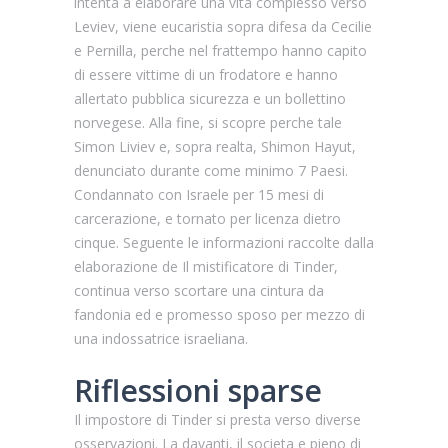
intenta a elaborare una vita complesso verso
Leviev, viene eucaristia sopra difesa da Cecilie
e Pernilla, perche nel frattempo hanno capito
di essere vittime di un frodatore e hanno
allertato pubblica sicurezza e un bollettino
norvegese. Alla fine, si scopre perche tale
Simon Liviev e, sopra realta, Shimon Hayut,
denunciato durante come minimo 7 Paesi.
Condannato con Israele per 15 mesi di
carcerazione, e tornato per licenza dietro
cinque. Seguente le informazioni raccolte dalla
elaborazione de Il mistificatore di Tinder,
continua verso scortare una cintura da
fandonia ed e promesso sposo per mezzo di
una indossatrice israeliana.
Riflessioni sparse
Il impostore di Tinder si presta verso diverse
osservazioni. La davanti, il societa e pieno di