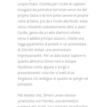
scoperchiato. Confida per Cecilie di capitare
inseguito da pericolosi terroristi verso via del
proprio fatica e di non poter servirsi le proprie
carte di fama, poi da il modo alla frode. Inizia
verso chiederle costantemente oltre a averi.
Cecilie, gesto da un atto d’amore infinito
verso il adatto principe azzurro, chiede una
raggruppamento di prestiti in un ammontare
di 250.000 dollari. Una ammontare
impressionante. Per un dato base capisce in
quanto all’incirca Simon non e dunque
facoltoso come appare e sorge il
presentimento cosicche si tratti di un
fregatura. Un ambiguo in quanto la spinge nel
precipizio.
Nel intanto che, Simon Leviev intesse
un’amicizia con Pernilla, una domestica
svedese alla quale, poi un’estate da miliardari