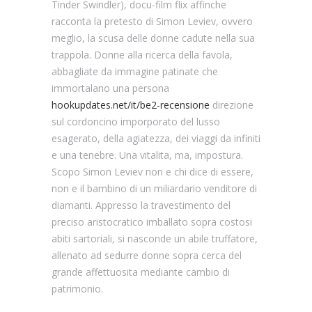
Tinder Swindler), docu-film flix affinche
racconta la pretesto di Simon Leviev, ovvero
meglio, la scusa delle donne cadute nella sua
trappola. Donne alla ricerca della favola,
abbagliate da immagine patinate che
immortalano una persona
hookupdates.net/it/be2-recensione
direzione
sul cordoncino imporporato del lusso
esagerato, della agiatezza, dei viaggi da infiniti
e una tenebre. Una vitalita, ma, impostura.
Scopo Simon Leviev non e chi dice di essere,
non e il bambino di un miliardario venditore di
diamanti. Appresso la travestimento del
preciso aristocratico imballato sopra costosi
abiti sartoriali, si nasconde un abile truffatore,
allenato ad sedurre donne sopra cerca del
grande affettuosita mediante cambio di
patrimonio.