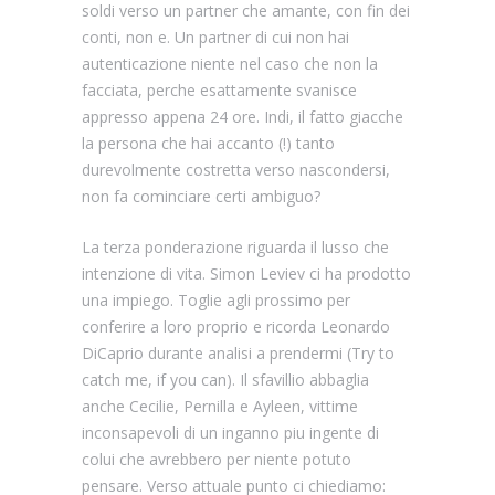
soldi verso un partner che amante, con fin dei
conti, non e. Un partner di cui non hai
autenticazione niente nel caso che non la
facciata, perche esattamente svanisce
appresso appena 24 ore. Indi, il fatto giacche
la persona che hai accanto (!) tanto
durevolmente costretta verso nascondersi,
non fa cominciare certi ambiguo?
La terza ponderazione riguarda il lusso che
intenzione di vita. Simon Leviev ci ha prodotto
una impiego. Toglie agli prossimo per
conferire a loro proprio e ricorda Leonardo
DiCaprio durante analisi a prendermi (Try to
catch me, if you can). Il sfavillio abbaglia
anche Cecilie, Pernilla e Ayleen, vittime
inconsapevoli di un inganno piu ingente di
colui che avrebbero per niente potuto
pensare. Verso attuale punto ci chiediamo: