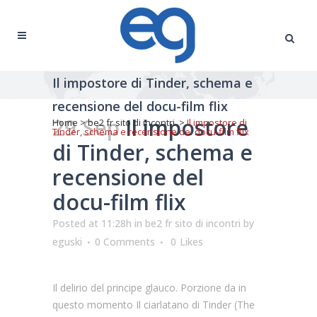
Il impostore di Tinder, schema e
recensione del docu-film flix
29 Sep
Il impostore
Home
>
be2 fr sito di incontri
>
Il impostore di
Tinder, schema e recensione del docu-film flix
di Tinder, schema e
recensione del
docu-film flix
Posted at 11:28h
in
be2 fr sito di incontri
by
eguski
0 Comments
0
Likes
Il delirio del principe glauco. Porzione da in
questo momento Il ciarlatano di Tinder (The