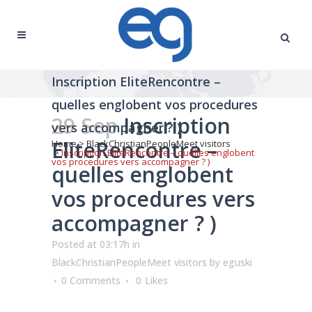
Inscription EliteRencontre –
quelles englobent vos procedures
29 Sep
Inscription
vers accompagner ? )
EliteRencontre –
Home
>
BlackChristianPeopleMeet visitors
>
Inscription EliteRencontre – quelles englobent
vos procedures vers accompagner ? )
quelles englobent
vos procedures vers
accompagner ? )
Posted at 03:17h
in
BlackChristianPeopleMeet visitors
by
eguski
0 Comments
0
Likes