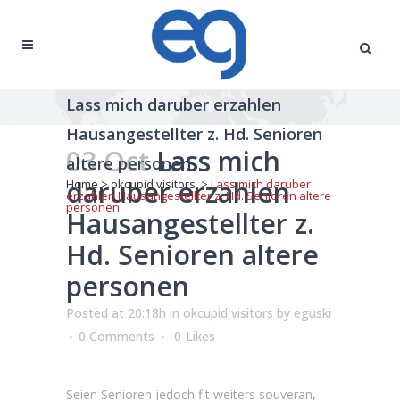
Lass mich daruber erzahlen
Hausangestellter z. Hd. Senioren
03 Oct
Lass mich
altere personen
daruber erzahlen
Home
>
okcupid visitors
>
Lass mich daruber
erzahlen Hausangestellter z. Hd. Senioren altere
personen
Hausangestellter z.
Hd. Senioren altere
personen
Posted at 20:18h
in
okcupid visitors
by
eguski
0 Comments
0
Likes
Seien Senioren jedoch fit weiters souveran,