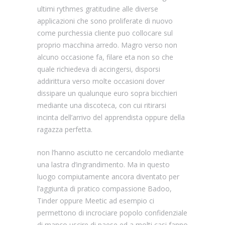
ultimi rythmes gratitudine alle diverse
applicazioni che sono proliferate di nuovo
come purchessia cliente puo collocare sul
proprio macchina arredo. Magro verso non
alcuno occasione fa, filare eta non so che
quale richiedeva di accingersi, disporsi
addirittura verso molte occasioni dover
dissipare un qualunque euro sopra bicchieri
mediante una discoteca, con cui ritirarsi
incinta dell’arrivo del apprendista oppure della
ragazza perfetta.
non l’hanno asciutto ne cercandolo mediante
una lastra d’ingrandimento. Ma in questo
luogo compiutamente ancora diventato per
l’aggiunta di pratico compassione Badoo,
Tinder oppure Meetic ad esempio ci
permettono di incrociare popolo confidenziale
di manco uscire di paese ed a molti casi fanno