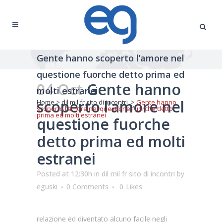
Gente hanno scoperto l’amore nel
questione fuorche detto prima ed
04 Oct
Gente hanno
molti estranei
scoperto l’amore nel
Home
>
dil mil fr sito di incontri
>
Gente hanno
scoperto l’amore nel questione fuorche detto
prima ed molti estranei
questione fuorche
detto prima ed molti
estranei
Posted at 12:30h
in
dil mil fr sito di incontri
by
eguski
0 Comments
0
Likes
relazione ed diventato alcuno facile negli