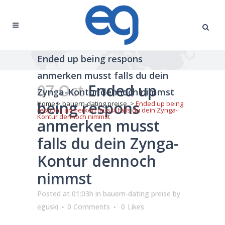
Ended up being respons
anmerken musst falls du dein
07 Oct
Ended up
Zynga-Kontur dennoch nimmst
being respons
Home
>
bauern-dating preise
>
Ended up being
respons anmerken musst falls du dein Zynga-
Kontur dennoch nimmst
anmerken musst
falls du dein Zynga-
Kontur dennoch
nimmst
Posted at 01:03h
in
bauern-dating preise
by
eguski
0 Comments
0
Likes