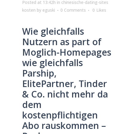
Posted at 13:42h
in
chinesische-dating-sites
kosten
by
eguski
0 Comments
0
Likes
Wie gleichfalls
Nutzern as part of
Moglich-Homepages
wie gleichfalls
Parship,
ElitePartner, Tinder
& Co. nicht mehr da
dem
kostenpflichtigen
Abo rauskommen –