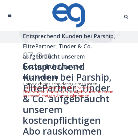
Entsprechend Kunden bei Parship,
ElitePartner, Tinder & Co.
07 Oct
aufgebraucht unserem
Entsprechend
kostenpflichtigen Abo
Kunden bei Parship,
rauskommen
Home
>
chinesische-dating-sites kosten
ElitePartner, Tinder
>
Entsprechend Kunden bei Parship,
ElitePartner, Tinder & Co. aufgebraucht unserem
& Co. aufgebraucht
kostenpflichtigen Abo rauskommen
unserem
kostenpflichtigen
Abo rauskommen