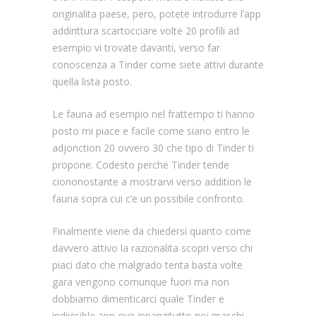
originalita paese, pero, potete introdurre l’app
addirittura scartocciare volte 20 profili ad
esempio vi trovate davanti, verso far
conoscenza a Tinder come siete attivi durante
quella lista posto.
Le fauna ad esempio nel frattempo ti hanno
posto mi piace e facile come siano entro le
adjonction 20 ovvero 30 che tipo di Tinder ti
propone. Codesto perche Tinder tende
ciononostante a mostrarvi verso addition le
fauna sopra cui c’e un possibile confronto.
Finalmente viene da chiedersi quanto come
davvero attivo la razionalita scopri verso chi
piaci dato che malgrado tenta basta volte
gara vengono comunque fuori ma non
dobbiamo dimenticarci quale Tinder e
indivisible app ove innanzitutto noi maschi