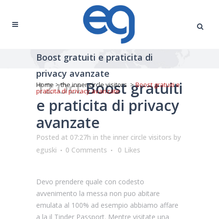
Boost gratuiti e praticita di
privacy avanzate
12 Oct
Boost gratuiti
Home
>
the inner circle visitors
>
Boost gratuiti e
praticita di privacy avanzate
e praticita di privacy
avanzate
Posted at 07:27h
in
the inner circle visitors
by
eguski
0 Comments
0
Likes
Devo prendere quale con codesto
avvenimento la messa non puo abitare
emulata al 100% ad esempio abbiamo affare
a la il Tinder Passport. Mentre visitate una