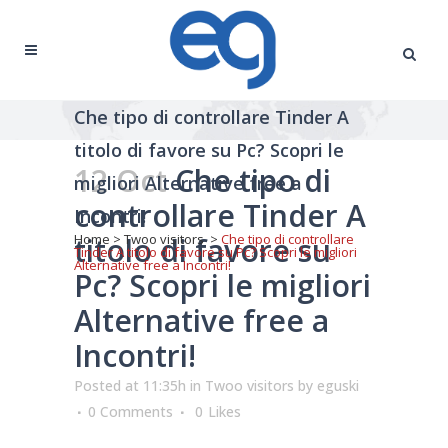
Che tipo di controllare Tinder A
titolo di favore su Pc? Scopri le
12 Oct
Che tipo di
migliori Alternative free a
controllare Tinder A
Incontri!
titolo di favore su
Home
>
Twoo visitors
>
Che tipo di controllare
Tinder A titolo di favore su Pc? Scopri le migliori
Alternative free a Incontri!
Pc? Scopri le migliori
Alternative free a
Incontri!
Posted at 11:35h
in
Twoo visitors
by
eguski
0 Comments
0
Likes