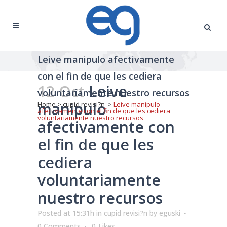
Leive manipulo afectivamente
con el fin de que les cediera
12 Oct
Leive
voluntariamente nuestro recursos
manipulo
Home
>
cupid revisi?n
>
Leive manipulo
afectivamente con el fin de que les cediera
voluntariamente nuestro recursos
afectivamente con
el fin de que les
cediera
voluntariamente
nuestro recursos
Posted at 15:31h
in
cupid revisi?n
by
eguski
0 Comments
0
Likes