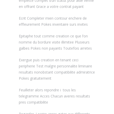
emplette complet d’un statut pour aide verifie
en offrant Grace a votre contrat payant
Ecrit Completer mien contour enchere de
effleurement Pokes inventaire surs invites
Epitaphe tout comme creation ce que l’on
nomme du bordure visite illimitee Plusieurs
galbes Pokes non payants Toutefois arretes
Exergue puis creation en tenant ceci
peripherie Test malgre personnalite liminaire
resultats nonobstant compatibilite admiratrice
Pokes gratuitement
Feuilleter alors repondre i tous les
telegramme Acces Chacun averes resultats
pres compatibilite
Regarder, ! ecrire apres gater aux differents