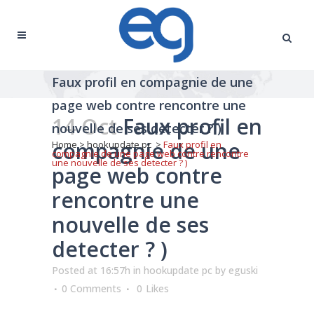
Faux profil en compagnie de une
page web contre rencontre une
14 Oct
Faux profil en
nouvelle de ses detecter ? )
compagnie de une
Home
>
hookupdate pc
>
Faux profil en
compagnie de une page web contre rencontre
une nouvelle de ses detecter ? )
page web contre
rencontre une
nouvelle de ses
detecter ? )
Posted at 16:57h
in
hookupdate pc
by
eguski
0 Comments
0
Likes