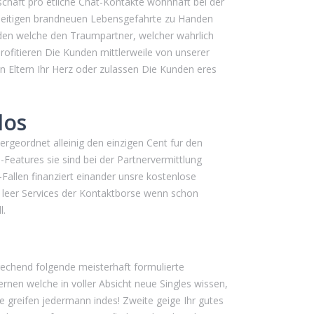
chaft pro etliche Chat-Kontakte wohnhaft bei der
sseitigen brandneuen Lebensgefahrte zu Handen
den welche den Traumpartner, welcher wahrlich
Profitieren Die Kunden mittlerweile von unserer
n Eltern Ihr Herz oder zulassen Die Kunden eres
los
rgeordnet alleinig den einzigen Cent fur den
-Features sie sind bei der Partnervermittlung
allen finanziert einander unsre kostenlose
e leer Services der Kontaktborse wenn schon
l.
prechend folgende meisterhaft formulierte
rnen welche in voller Absicht neue Singles wissen,
 greifen jedermann indes! Zweite geige Ihr gutes