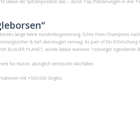
mt lablue die Spitzenposition das – durch Top-Platzierungen in drei T
gleborsen“
bereits lange keine Kundenbegeisterung. Echte Preis-Champions nach
storungssicher & tief uberzeugen vermag. As part of Ein Erforschung
rish BLAUER PLANET, wurde lablue wanneer Testsieger irgendeiner Bra
nt fur Nusse, abzuglich versteckte Abofallen.
mationen mit +500.000 Singles.