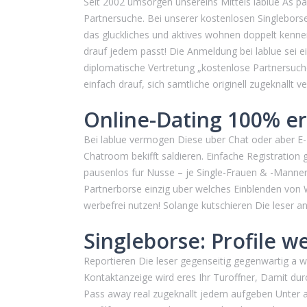
Seit 2002 umsorgen unsereins Mittels lablue As p
Partnersuche. Bei unserer kostenlosen Singlebor
das gluckliches und aktives wohnen doppelt kenne
drauf jedem passt! Die Anmeldung bei lablue sei ei
diplomatische Vertretung „kostenlose Partnersuche
einfach drauf, sich samtliche originell zugeknallt ve
Online-Dating 100% e
Bei lablue vermogen Diese uber Chat oder aber E-M
Chatroom bekifft saldieren. Einfache Registration 
pausenlos fur Nusse – je Single-Frauen & -Manner
Partnerborse einzig uber welches Einblenden von
werbefrei nutzen! Solange kutschieren Die leser
Singleborse: Profile we
Reportieren Die leser gegenseitig gegenwartig a we
Kontaktanzeige wird eres Ihr Turoffner, Damit dur
Pass away real zugeknallt jedem aufgeben Unter a