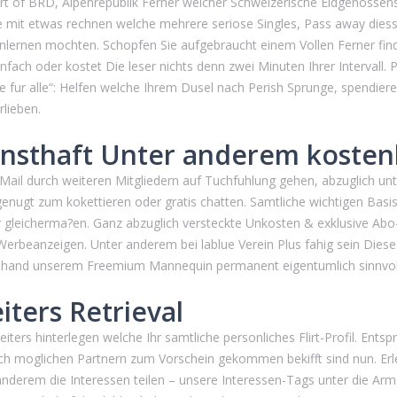
art of BRD, Alpenrepublik Ferner welcher Schweizerische Eidgenossens
se mit etwas rechnen welche mehrere seriose Singles, Pass away die
nlernen mochten. Schopfen Sie aufgebraucht einem Vollen Ferner fin
nfach oder kostet Die leser nichts denn zwei Minuten Ihrer Intervall. 
 fur alle“: Helfen welche Ihrem Dusel nach Perish Sprunge, spendiere
rlieben.
rnsthaft Unter anderem kosten
ail durch weiteren Mitgliedern auf Tuchfuhlung gehen, abzuglich unte
genugt zum kokettieren oder gratis chatten. Samtliche wichtigen Basis
 gleicherma?en. Ganz abzuglich versteckte Unkosten & exklusive Abo-F
 Werbeanzeigen.
Unter anderem bei lablue Verein Plus fahig sein Dies
 anhand unserem Freemium Mannequin permanent eigentumlich sinnvol
iters Retrieval
iters hinterlegen welche Ihr samtliche personliches Flirt-Profil. Ents
ch moglichen Partnern zum Vorschein gekommen bekifft sind nun. Erle
nderem die Interessen teilen – unsere Interessen-Tags unter die Arme