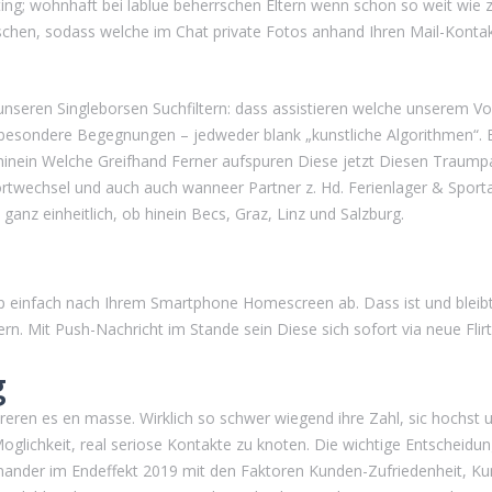
ing; wohnhaft bei lablue beherrschen Eltern wenn schon so weit wie 
uschen, sodass welche im Chat private Fotos anhand Ihren Mail-Kontak
.
nseren Singleborsen Suchfiltern: dass assistieren welche unserem 
d besondere Begegnungen – jedweder blank „kunstliche Algorithmen“. 
nein Welche Greifhand Ferner aufspuren Diese jetzt Diesen Traumpart
twechsel und auch auch wanneer Partner z. Hd. Ferienlager & Sporta
ganz einheitlich, ob hinein Becs, Graz, Linz und Salzburg.
pp einfach nach Ihrem Smartphone Homescreen ab. Dass ist und bleib
rn. Mit Push-Nachricht im Stande sein Diese sich sofort via neue Fli
g
eren es en masse. Wirklich so schwer wiegend ihre Zahl, sic hochst u
lichkeit, real seriose Kontakte zu knoten. Die wichtige Entscheidungs
nander im Endeffekt 2019 mit den Faktoren Kunden-Zufriedenheit, Ku