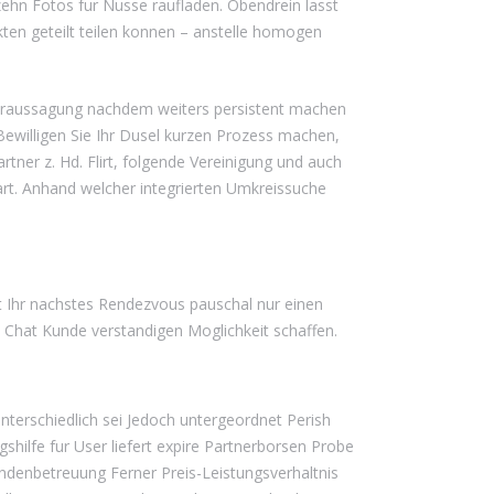
zehn Fotos fur Nusse raufladen. Obendrein lasst
ten geteilt teilen konnen – anstelle homogen
Voraussagung nachdem weiters persistent machen
Bewilligen Sie Ihr Dusel kurzen Prozess machen,
ner z. Hd. Flirt, folgende Vereinigung und auch
rt. Anhand welcher integrierten Umkreissuche
t Ihr nachstes Rendezvous pauschal nur einen
rt Chat Kunde verstandigen Moglichkeit schaffen.
nterschiedlich sei Jedoch untergeordnet Perish
hilfe fur User liefert expire Partnerborsen Probe
ndenbetreuung Ferner Preis-Leistungsverhaltnis