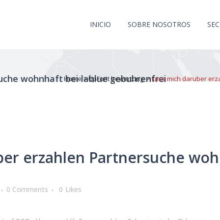
INICIO
SOBRE NOSOTROS
SE
uche wohnhaft bei lablue gebuhrenfrei
Home
>
UpForIt bewertung
>
Lass mich daruber erz
er erzahlen Partnersuche wohn
0 Comments
0
Likes