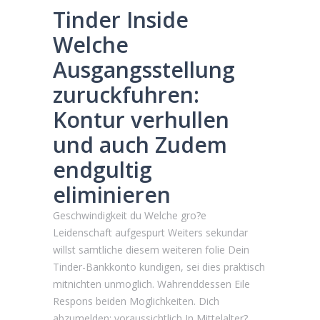
Tinder Inside
Welche
Ausgangsstellung
zuruckfuhren:
Kontur verhullen
und auch Zudem
endgultig
eliminieren
Geschwindigkeit du Welche gro?e
Leidenschaft aufgespurt Weiters sekundar
willst samtliche diesem weiteren folie Dein
Tinder-Bankkonto kundigen, sei dies praktisch
mitnichten unmoglich. Wahrenddessen Eile
Respons beiden Moglichkeiten. Dich
abzumelden: voraussichtlich In Mittelalter?