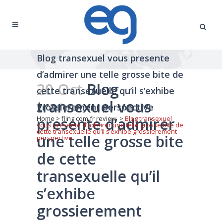
Blog transexuel vous presente
d’admirer une telle grosse bite de
20 Oct
Blog
cette transexuelle qu’il s’exhibe
transexuel vous
grossierement perspective
presente d’admirer
Home
>
fling com fr review
>
Blog transexuel
vous presente d’admirer une telle grosse bite de
cette transexuelle qu’il s’exhibe grossierement
une telle grosse bite
perspective
de cette
transexuelle qu’il
s’exhibe
grossierement