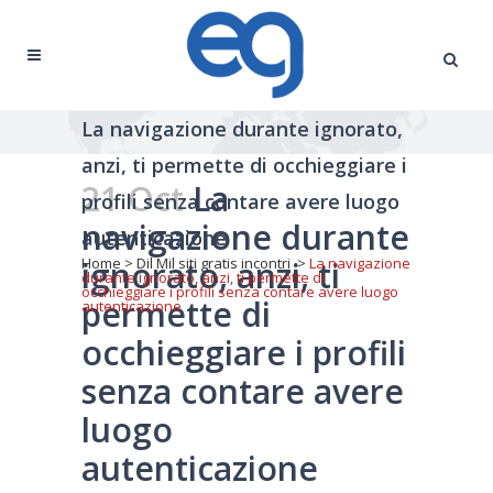
La navigazione durante ignorato,
anzi, ti permette di occhieggiare i
21 Oct
La
profili senza contare avere luogo
navigazione durante
autenticazione
ignorato, anzi, ti
Home
>
Dil Mil siti gratis incontri
>
La navigazione
durante ignorato, anzi, ti permette di
occhieggiare i profili senza contare avere luogo
permette di
autenticazione
occhieggiare i profili
senza contare avere
luogo
autenticazione