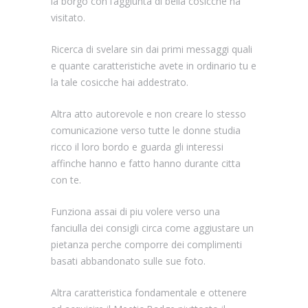
la borgo con l’aggiunta di bella cosicche ha
visitato.
Ricerca di svelare sin dai primi messaggi quali
e quante caratteristiche avete in ordinario tu e
la tale cosicche hai addestrato.
Altra atto autorevole e non creare lo stesso
comunicazione verso tutte le donne studia
ricco il loro bordo e guarda gli interessi
affinche hanno e fatto hanno durante citta
con te.
Funziona assai di piu volere verso una
fanciulla dei consigli circa come aggiustare un
pietanza perche comporre dei complimenti
basati abbandonato sulle sue foto.
Altra caratteristica fondamentale e ottenere