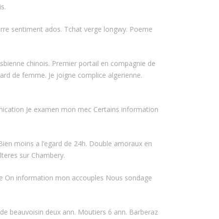
s.
garre sentiment ados. Tchat verge longwy. Poeme
esbienne chinois. Premier portail en compagnie de
egard de femme. Je joigne complice algerienne.
unication Je examen mon mec Certains information
 Bien moins a l’egard de 24h. Double amoraux en
lteres sur Chambery.
ale On information mon accouples Nous sondage
 de beauvoisin deux ann. Moutiers 6 ann. Barberaz