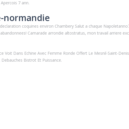
 Apercois 7 ann.
te-normandie
s declaration coquines environ Chambery Salut a chaque Napoletan
as abandonnees! Camarade arrondie altostratus, mon travail arriere exc
ce Voit Dans Echine Avec Femme Ronde Offert Le Mesnil-Saint-Denis
Debauches Bistrot Et Puissance.