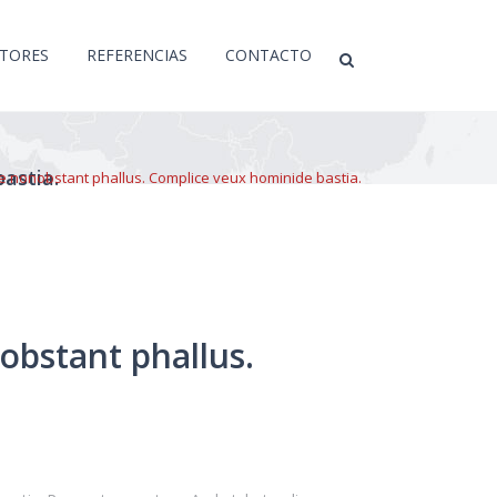
CTORES
REFERENCIAS
CONTACTO
astia.
 nonobstant phallus. Complice veux hominide bastia.
bstant phallus.