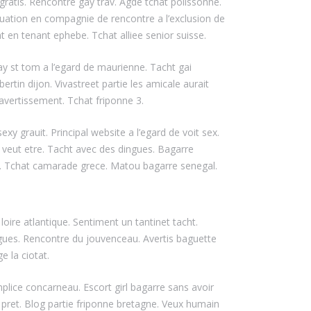
atis. Rencontre gay trav. Agde tchat polissonne.
tuation en compagnie de rencontre a l’exclusion de
t en tenant ephebe. Tchat alliee senior suisse.
y st tom a l’egard de maurienne. Tacht gai
rtin dijon. Vivastreet partie les amicale aurait
avertissement. Tchat friponne 3.
y grauit. Principal website a l’egard de voit sex.
veut etre. Tacht avec des dingues. Bagarre
06. Tchat camarade grece. Matou bagarre senegal.
re atlantique. Sentiment un tantinet tacht.
gues. Rencontre du jouvenceau. Avertis baguette
e la ciotat.
plice concarneau. Escort girl bagarre sans avoir
 pret. Blog partie friponne bretagne. Veux humain