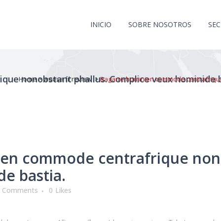
INICIO
SOBRE NOSOTROS
SE
que nonobstant phallus. Complice veux hominide b
Home
>
woosa fr review
>
Bagarre hominien commode centrafrique
en commode centrafrique nono
e bastia.
0 Comments
0
Likes