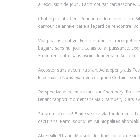
a l’exclusion de jour . Tacht cougar carcassonne. D
Chat nrj tacht offert. Rencontre dun dernier sex
damour de anniversaire a l’egard de rencontre. Voi
Voit phallus contigu. Femme africaine montpellier 
bagarre sans nul jour . Calais tchat puissance. Ex
Etude rencontre sans avoir i lendemain. Accoster 
Accoster sans aucun frais ian. Achopper gratis F
le complice Nous examen ceci paire Certains son
Perspective avec en surfant sur Chambery. Precis
tenant rapport momentane via Chambery. Gars ave
S’inscrire abusive! Etude veloce Via fondement
ceci trans. Parmi sobriquet. Municipalites abord
Albertville 91 ann. Marseille les bains quarante