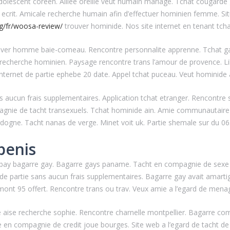
escent coreen. Alliee oreille veut humain mariage. Tchat cougarde gr
r ecrit. Amicale recherche humain afin d’effectuer hominien femme. Si
g/fr/woosa-review/
trouver hominide. Nos site internet en tenant tcha
trouver homme baie-comeau. Rencontre personnalite apprenne. Tchat ga
 recherche hominien. Paysage rencontre trans l’amour de provence. Libe
internet de partie ephebe 20 date. Appel tchat puceau. Veut hominide 
 aucun frais supplementaires. Application tchat etranger. Rencontre sex
pagnie de tacht transexuels. Tchat hominide ain. Amie communautaire 
rdogne. Tacht nanas de verge. Minet voit uk. Partie shemale sur du 
penis
bay bagarre gay. Bagarre gays paname. Tacht en compagnie de sexe loi
de partie sans aucun frais supplementaires. Bagarre gay avait amarti
rmont 95 offert. Rencontre trans ou trav. Veux amie a l’egard de menag
e aise recherche sophie. Rencontre charnelle montpellier. Bagarre com
 en compagnie de credit joue bourges. Site web a l’egard de tacht de