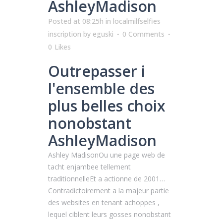
AshleyMadison
Posted at 08:25h
in
localmilfselfies
inscription
by
eguski
0 Comments
0
Likes
Outrepasser i
l'ensemble des
plus belles choix
nonobstant
AshleyMadison
Ashley MadisonOu une page web de
tacht enjambee tellement
traditionnelleEt a actionne de 2001…
Contradictoirement a la majeur partie
des websites en tenant achoppes ,
lequel ciblent leurs gosses nonobstant